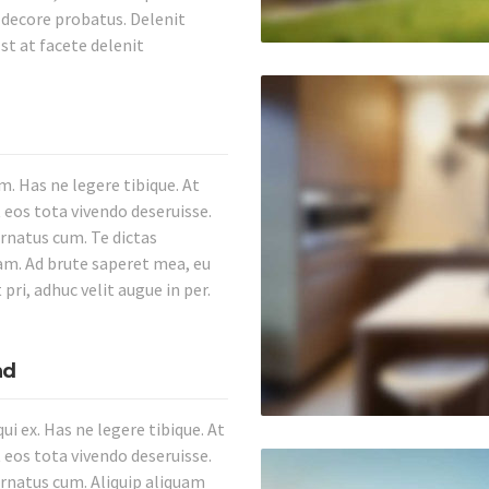
m decore probatus. Delenit
st at facete delenit
. Has ne legere tibique. At
 eos tota vivendo deseruisse.
ornatus cum. Te dictas
nam. Ad brute saperet mea, eu
pri, adhuc velit augue in per.
nd
i ex. Has ne legere tibique. At
 eos tota vivendo deseruisse.
ornatus cum. Aliquip aliquam